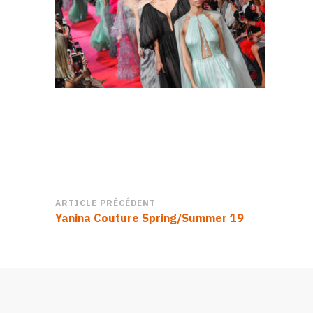
Navigation
ARTICLE PRÉCÉDENT
Yanina Couture Spring/Summer 19
d’article