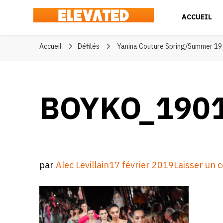
ACCUEIL
Elevated
#BeElevated
Accueil
Défilés
Yanina Couture Spring/Summer 19
BOYKO_190
par
Alec Levillain
17 février 2019
Laisser un