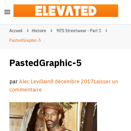
Elevated
#BeElevated
Accueil
Histoire
90'S Streetwear - Part 1
PastedGraphic-5
PastedGraphic-5
par
Alec Levillain
8 décembre 2017
Laisser un
sur
commentaire
PastedGraphic-
5