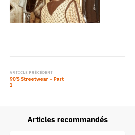
Navigation
ARTICLE PRÉCÉDENT
90’S Streetwear – Part
d’article
1
Articles recommandés