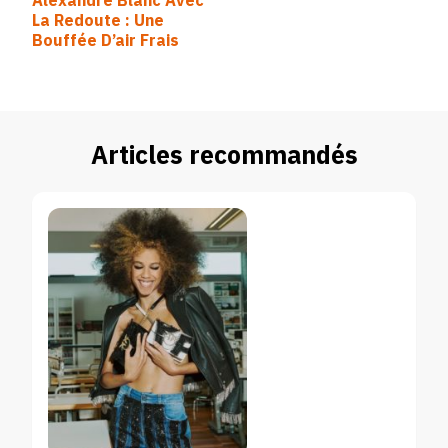
Alexandre Blanc Avec
d’article
La Redoute : Une
Bouffée D’air Frais
Articles recommandés