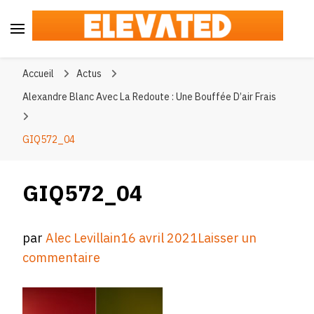
Elevated
#BeElevated
Accueil
Actus
Alexandre Blanc Avec La Redoute : Une Bouffée D’air Frais
GIQ572_04
GIQ572_04
par
Alec Levillain
16 avril 2021
Laisser un
sur
commentaire
GIQ572_04