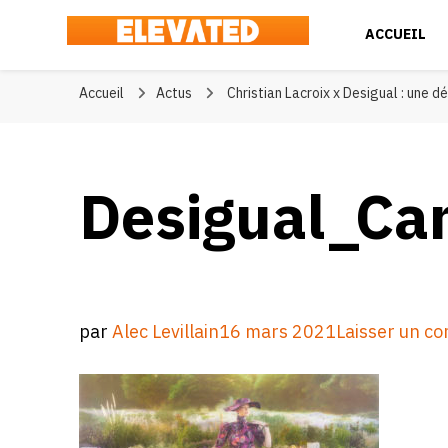
ACCUEIL
Elevated
#BeElevated
Accueil
Actus
Christian Lacroix x Desigual : une d
Desigual_Ca
par
Alec Levillain
16 mars 2021
Laisser un c