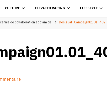
CULTURE
ELEVATED RACING
LIFESTYLE
écennie de collaboration et d’amitié
Desigual_Campaign01.01_402
mpaign01.01_4
sur
ommentaire
Desigual_Campaign01.01_402_Hor_L