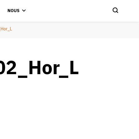
NOUS
_Hor_L
02_Hor_L