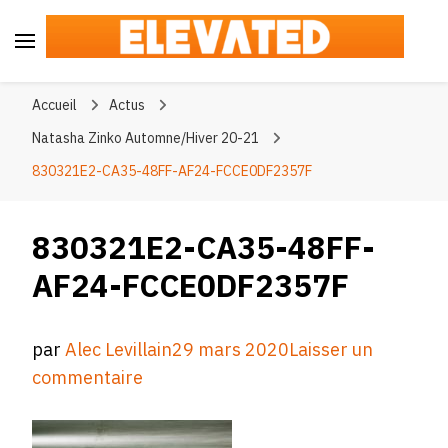
Elevated
#BeElevated
Accueil
Actus
Natasha Zinko Automne/Hiver 20-21
830321E2-CA35-48FF-AF24-FCCE0DF2357F
830321E2-CA35-48FF-
AF24-FCCE0DF2357F
par
Alec Levillain
29 mars 2020
Laisser un
sur
commentaire
830321E2-
CA35-