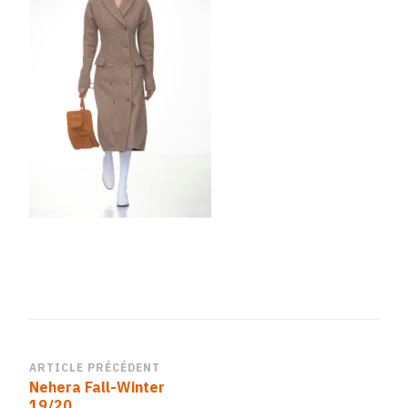
A975-
CAECD25401B8
Navigation
ARTICLE PRÉCÉDENT
Nehera Fall-Winter
d’article
19/20