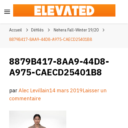
Elevated
#BeElevated
Accueil
Défilés
Nehera Fall-Winter 19/20
8879B417-8AA9-44D8-A975-CAECD25401B8
8879B417-8AA9-44D8-
A975-CAECD25401B8
par
Alec Levillain
14 mars 2019
Laisser un
sur
commentaire
8879B417-
8AA9-
44D8-