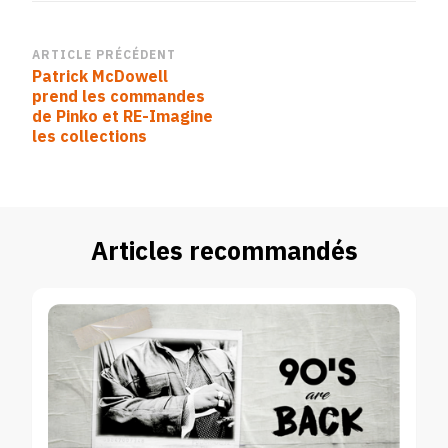
Navigation
ARTICLE PRÉCÉDENT
Patrick McDowell
d’article
prend les commandes
de Pinko et RE-Imagine
les collections
Articles recommandés