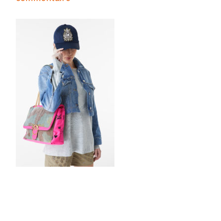
Lorenzo
Berni
Fashion
/
Beauty
/
Portrait
photographer