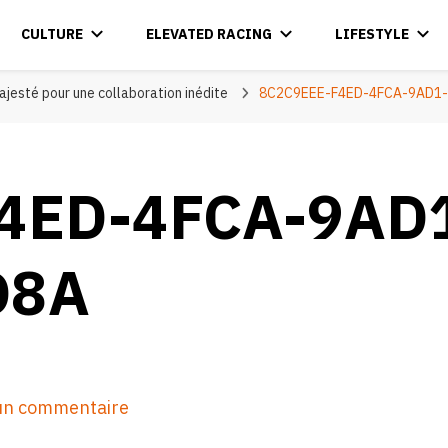
CULTURE
ELEVATED RACING
LIFESTYLE
jesté pour une collaboration inédite
8C2C9EEE-F4ED-4FCA-9AD1
4ED-4FCA-9AD
D8A
sur
 un commentaire
8C2C9EEE-