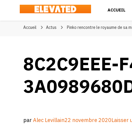
ACCUEIL
Elevated
#BeElevated
Accueil
Actus
Pinko rencontre le royaume de sa ma
8C2C9EEE-F
3A0989680
par
Alec Levillain
22 novembre 2020
Laisser