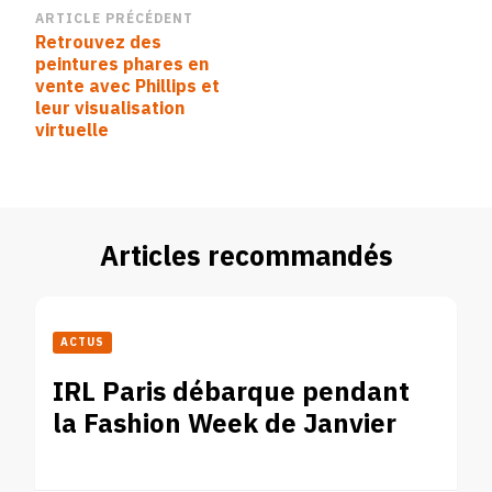
Navigation
ARTICLE PRÉCÉDENT
Retrouvez des
d’article
peintures phares en
vente avec Phillips et
leur visualisation
virtuelle
Articles recommandés
ACTUS
IRL Paris débarque pendant
la Fashion Week de Janvier