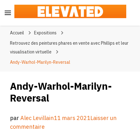
Elevated
#BeElevated
Accueil
Expositions
Retrouvez des peintures phares en vente avec Phillips et leur
visualisation virtuelle
Andy-Warhol-Marilyn-Reversal
Andy-Warhol-Marilyn-
Reversal
par
Alec Levillain
11 mars 2021
Laisser un
sur
commentaire
Andy-