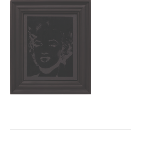
Warhol-
Marilyn-
Reversal